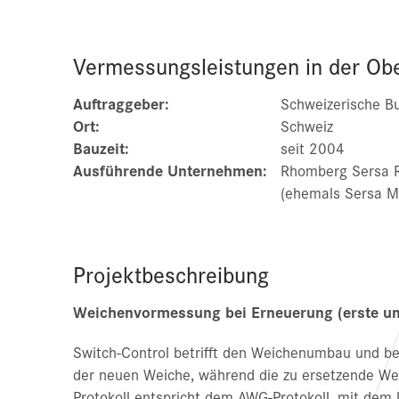
Vermessungsleistungen in der Ob
Auftraggeber:
Schweizerische B
Ort:
Schweiz
Bauzeit:
seit 2004
Ausführende Unternehmen:
Rhomberg Sersa 
(ehemals Sersa Ma
Projektbeschreibung
Weichenvormessung bei Erneuerung (erste un
Switch-Control betrifft den Weichenumbau und b
der neuen Weiche, während die zu ersetzende Weic
Protokoll entspricht dem AWG-Protokoll, mit dem