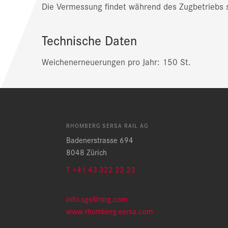
Die Vermessung findet während des Zugbetriebs s
Technische Daten
Weichenerneuerungen pro Jahr: 150 St.
RHOMBERG SERSA RAIL AG
Badenerstrasse 694
8048 Zürich
T +41 43 322 23 23
info.sgs@rsrg.com
www.rhomberg-sersa.com