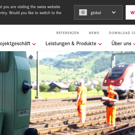
 you are visiting the swiss website
W
ntry. Would you like to switch to the
global
REFERENZEN
NEWS
DOWNLOAD C
ngen
ojektgeschäft
Leistungen & Produkte
Über uns
m Team of Steel
keit
l Services