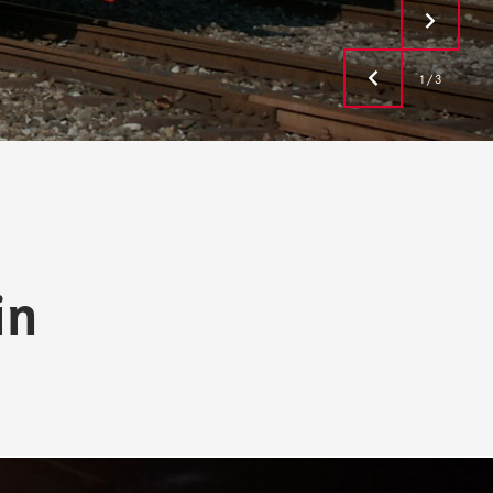
1/3
in