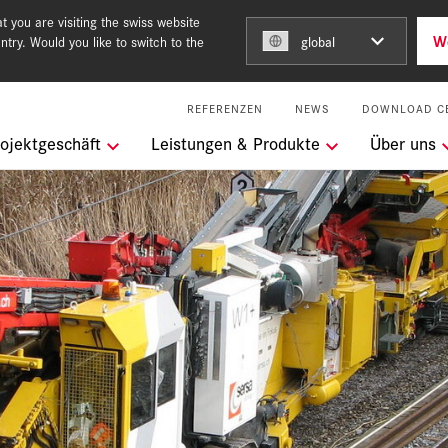
 you are visiting the swiss website
W
ntry. Would you like to switch to the
global
REFERENZEN
NEWS
DOWNLOAD C
ngen
ojektgeschäft
Leistungen & Produkte
Über uns
m Team of Steel
keit
l Services