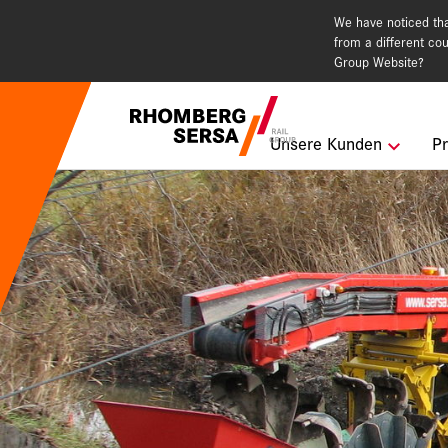
We have noticed that
from a different cou
Group Website?
Suchempfehlu
Unsere Kunden
Pr
Karriere i
Nachhaltig
Digital Rai