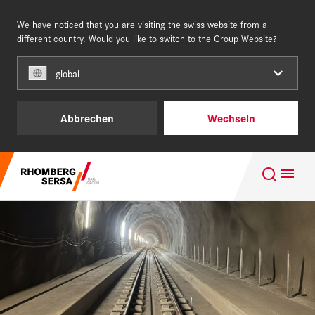
We have noticed that you are visiting the swiss website from a
SCHWEIZ
DE
different country. Would you like to switch to the Group Website?
global
Unsere Kunden
Abbrechen
Wechseln
Projektgeschäft
Suchempfehlungen
Leistungen & Produkte
Karriere im Team of Steel
Über uns
Nachhaltigkeit
Karriere
Digital Rail Services