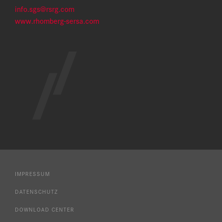
info.sgs@rsrg.com
www.rhomberg-sersa.com
IMPRESSUM
DATENSCHUTZ
DOWNLOAD CENTER