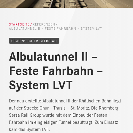
REFERENZEN
STARTSEITE
REFERENZEN
NEWS
ALBULATUNNEL II – FESTE FAHRBAHN – SYSTEM LVT
DOWNLOAD CENTER
GEWERBLICHER GLEISBAU
Albulatunnel II –
ONLINE MAGAZIN
Feste Fahrbahn –
System LVT
Der neu erstellte Albulatunnel II der Rhätischen Bahn liegt
auf der Strecke Chur – Thusis – St. Moritz. Die Rhomberg
Sersa Rail Group wurde mit dem Einbau der Festen
Fahrbahn im eingleisigen Tunnel beauftragt. Zum Einsatz
kam das System LVT.