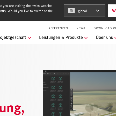
 you are visiting the swiss website
W
ntry. Would you like to switch to the
global
REFERENZEN
NEWS
DOWNLOAD C
ngen
ojektgeschäft
Leistungen & Produkte
Über uns
m Team of Steel
keit
l Services
ung,