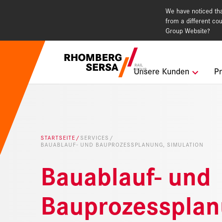
We have noticed that
from a different cou
Group Website?
Suchempfehlu
Unsere Kunden
Pr
Karriere i
Nachhaltig
STARTSEITE
SERVICES
BAUABLAUF- UND BAUPROZESSPLANUNG, SIMULATION
Digital Rai
Bauablauf- und
Bauprozessplan