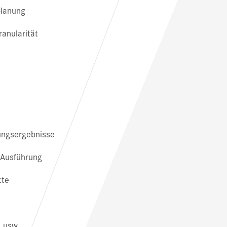
planung
ranularität
ungsergebnisse
 Ausführung
kte
2 usw.