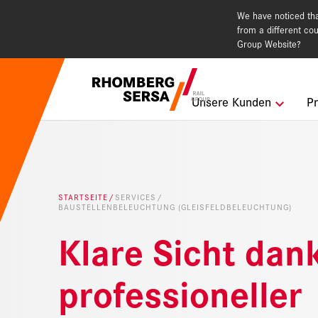
We have noticed that
from a different cou
Group Website?
Suchempfehlu
Unsere Kunden
Pr
Karriere i
Nachhaltig
STARTSEITE
SERVICES
BAUSTELLENBELEUCHTUNG (GLEISFELDBELEUCHTUNG)
Digital Rai
Klare Sicht dan
professioneller