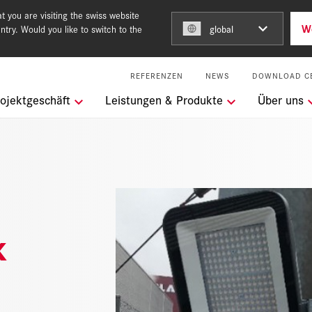
 you are visiting the swiss website
W
ntry. Would you like to switch to the
global
REFERENZEN
NEWS
DOWNLOAD C
ngen
ojektgeschäft
Leistungen & Produkte
Über uns
m Team of Steel
keit
l Services
k