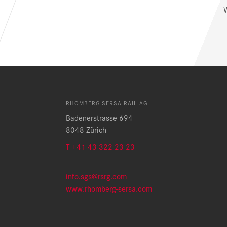
RHOMBERG SERSA RAIL AG
Badenerstrasse 694
8048 Zürich
T +41 43 322 23 23
info.sgs@rsrg.com
www.rhomberg-sersa.com