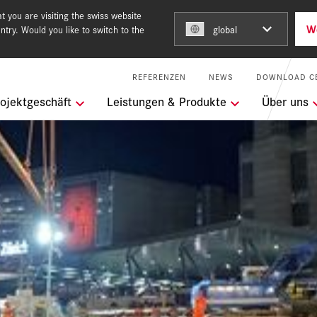
 you are visiting the swiss website
W
ntry. Would you like to switch to the
global
REFERENZEN
NEWS
DOWNLOAD C
ngen
ojektgeschäft
Leistungen & Produkte
Über uns
m Team of Steel
keit
l Services