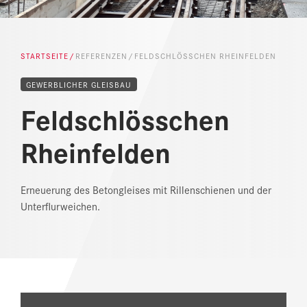
REFERENZEN
STARTSEITE
REFERENZEN
FELDSCHLÖSSCHEN RHEINFELDEN
NEWS
GEWERBLICHER GLEISBAU
DOWNLOAD CENTER
Feldschlösschen
ONLINE MAGAZIN
Rheinfelden
Erneuerung des Betongleises mit Rillenschienen und der
Unterflurweichen.