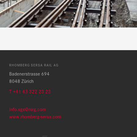
RHOMBERG SERSA RAIL AG
Badenerstrasse 694
8048 Zürich
T +41 43 322 23 23
info.sgs@rsrg.com
www.rhomberg-sersa.com