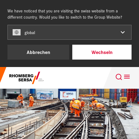
We have noticed that you are visiting the swiss website from a
SCHWEIZ
DE
different country. Would you like to switch to the Group Website?
global
Unsere Kunden
Abbrechen
Wechseln
Projektgeschäft
Suchempfehlungen
Leistungen & Produkte
Karriere im Team of Steel
Über uns
Nachhaltigkeit
Karriere
Digital Rail Services