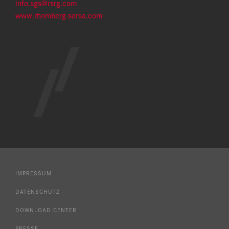
info.sgs@rsrg.com
www.rhomberg-sersa.com
IMPRESSUM
DATENSCHUTZ
DOWNLOAD CENTER
PRESSE