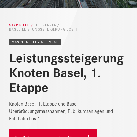
REFERENZEN
STARTSEITE
REFERENZEN
NEWS
BASEL LEISTUNGSSTEIGERUNG LOS 1
DOWNLOAD CENTER
MASCHINELLER GLEISBAU
Leistungssteigerung
ONLINE MAGAZIN
Knoten Basel, 1.
Etappe
Knoten Basel, 1. Etappe und Basel
Überbrückungsmassnahmen, Publikumsanlagen und
Fahrbahn Los 1.