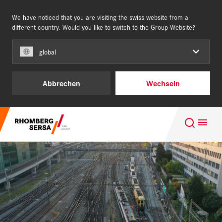
We have noticed that you are visiting the swiss website from a
SCHWEIZ
DE
different country. Would you like to switch to the Group Website?
global
Unsere Kunden
Abbrechen
Wechseln
Projektgeschäft
Suchempfehlungen
Leistungen & Produkte
Karriere im Team of Steel
Über uns
Nachhaltigkeit
Karriere
Digital Rail Services