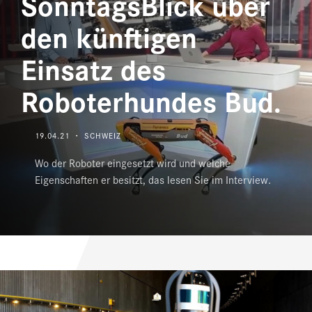
SonntagsBlick über
den künftigen
REFERENZEN
Einsatz des
NEWS
Roboterhundes Bud.
DOWNLOAD CENTER
ONLINE MAGAZIN
19.04.21 ・ SCHWEIZ
Wo der Roboter eingesetzt wird und welche
Eigenschaften er besitzt, das lesen Sie im Interview.