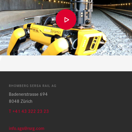
RHOMBERG SERSA RAIL AG
Badenerstrasse 694
8048 Zürich
T +41 43 322 23 23
info.sgs@rsrg.com