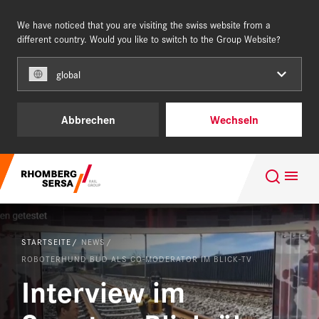
We have noticed that you are visiting the swiss website from a
SCHWEIZ
DE
different country. Would you like to switch to the Group Website?
global
Unsere Kunden
Abbrechen
Wechseln
Projektgeschäft
Suchempfehlungen
Leistungen & Produkte
Karriere im Team of Steel
Über uns
STARTSEITE
NEWS
Nachhaltigkeit
ROBOTERHUND BUD ALS CO-MODERATOR IM BLICK-TV
Karriere
Interview im
Digital Rail Services