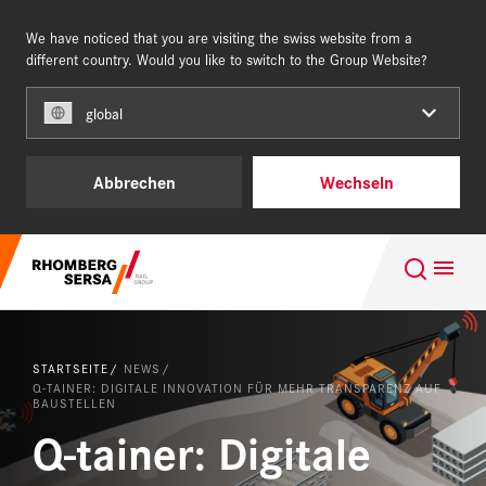
We have noticed that you are visiting the swiss website from a
SCHWEIZ
DE
different country. Would you like to switch to the Group Website?
global
Unsere Kunden
Abbrechen
Wechseln
Projektgeschäft
Suchempfehlungen
Leistungen & Produkte
Karriere im Team of Steel
Über uns
STARTSEITE
NEWS
Nachhaltigkeit
Q-TAINER: DIGITALE INNOVATION FÜR MEHR TRANSPARENZ AUF
BAUSTELLEN
Karriere
Q-tainer: Digitale
Digital Rail Services