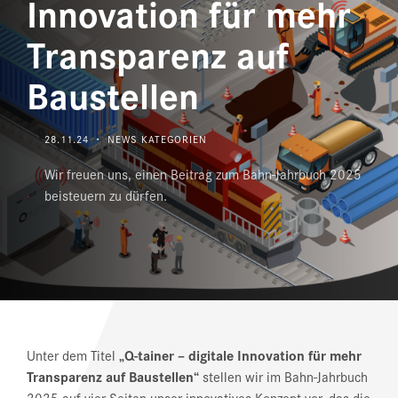
Innovation für mehr
Transparenz auf
REFERENZEN
Baustellen
NEWS
DOWNLOAD CENTER
28.11.24 ・ NEWS KATEGORIEN
ONLINE MAGAZIN
Wir freuen uns, einen Beitrag zum Bahn-Jahrbuch 2025
beisteuern zu dürfen.
Unter dem Titel
„Q-tainer – digitale Innovation für mehr
Transparenz auf Baustellen“
stellen wir im Bahn-Jahrbuch
2025 auf vier Seiten unser innovatives Konzept vor, das die