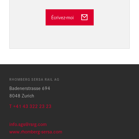
Écrivez-moi
RHOMBERG SERSA RAIL AG
Badenerstrasse 694
8048 Zurich
T +41 43 322 23 23
info.sgs@rsrg.com
www.rhomberg-sersa.com