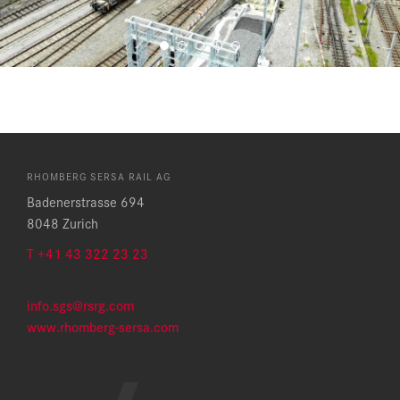
RHOMBERG SERSA RAIL AG
Badenerstrasse 694
8048 Zurich
T +41 43 322 23 23
info.sgs@rsrg.com
www.rhomberg-sersa.com