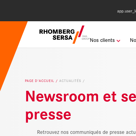
app.user_l
Suggestions de
Nos clients
No
Karriere i
Système d
PAGE D'ACCUEIL
ACTUALITÉS
Newsroom et se
Digital Rai
presse
Retrouvez nos communiqués de presse actuel