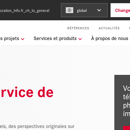
Chang
ocation_info.fr_ch_to_general
global
RÉFÉRENCES
ACTUALITÉS
 recherche
s projets
Services et produits
À propos de nous
m Team of Steel
e management intégré
rvice de
Vo
l Services
té
ph
im
s, des perspectives originales sur