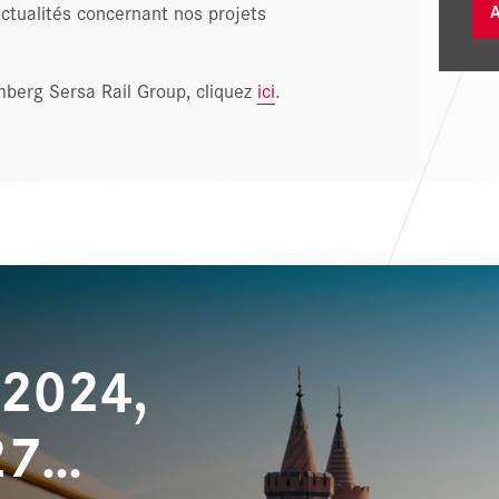
ctualités concernant nos projets
A
mberg Sersa Rail Group, cliquez
ici
.
 2024,
27…