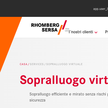
app.user_l
Suggerimenti di
I nostri clienti
P
Karriere i
Sistema ge
CASA
SERVICES
SOPRALLUOGO VIRTUALE
Digital Rai
Sopralluogo vir
Sopralluogo efficiente e mirato senza rischi 
sicurezza