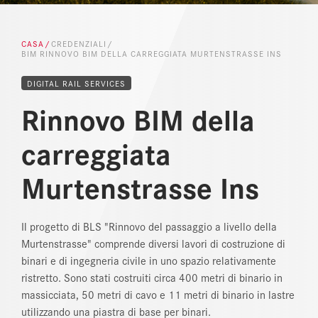
REFERENZE
CASA
CREDENZIALI
BIM RINNOVO BIM DELLA CARREGGIATA MURTENSTRASSE INS
NEWS
DIGITAL RAIL SERVICES
SEZIONE DOWNLOAD
Rinnovo BIM della
carreggiata
Murtenstrasse Ins
Il progetto di BLS "Rinnovo del passaggio a livello della
Murtenstrasse" comprende diversi lavori di costruzione di
binari e di ingegneria civile in uno spazio relativamente
ristretto. Sono stati costruiti circa 400 metri di binario in
massicciata, 50 metri di cavo e 11 metri di binario in lastre
utilizzando una piastra di base per binari.