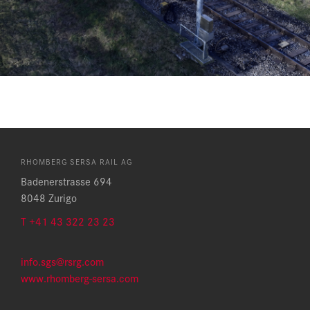
RHOMBERG SERSA RAIL AG
Badenerstrasse 694
8048 Zurigo
T +41 43 322 23 23
info.sgs@rsrg.com
www.rhomberg-sersa.com