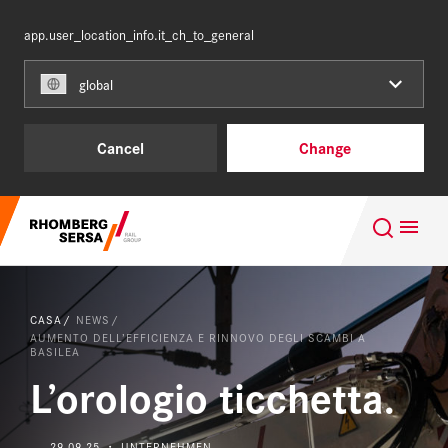
app.user_location_info.it_ch_to_general
SVIZZERA
IT
global
I nostri clienti
Cancel
Change
Progetti di business
Suggerimenti di ricerca
Servizi e prodotti
Karriere im Team of Steel
CASA
NEWS
Chi siamo
Sistema gestionale integrato
AUMENTO DELL’EFFICIENZA E RINNOVO DEGLI SCAMBI A
BASILEA
L’orologio ticchetta.
Karriere
Digital Rail Services
29.09.25 ・ UNTERNEHMEN